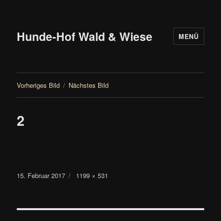
Hunde-Hof Wald & Wiese
MENÜ
Vorheriges Bild
Nächstes Bild
2
Veröffentlicht
Originalgröße
15. Februar 2017
1199 × 531
am
Beitragsnavigation